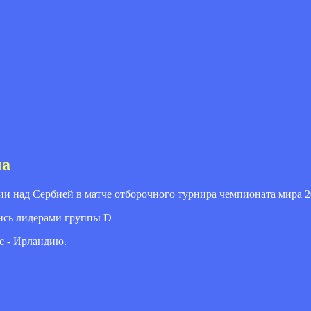
ча
и над Сербией в матче отборочного турнира чемпионата мира 2
лись лидерами группы D
ьс - Ирландию.