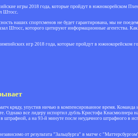
ийские игры 2018 года, которые пройдут в южнокорейском Пхенч
л Штосс.
асность наших спортсменов не будет гарантирована, мы не поед
 сказал Штосс, которого цитируют информационные агентства. Ка
лимпийских игр 2018 года, которые пройдут в южнокорейском г
рывает
матч кряду, упустив ничью в компенсированное время. Команда 
уте. Однако все лидеру испортил дубль Кристофа Кнасмюлнера н
й в штрафной, а на 93-й минуте после неудачного штрафного в 
зависимо от результата "Зальцбурга" в матче с "Маттерсбургом