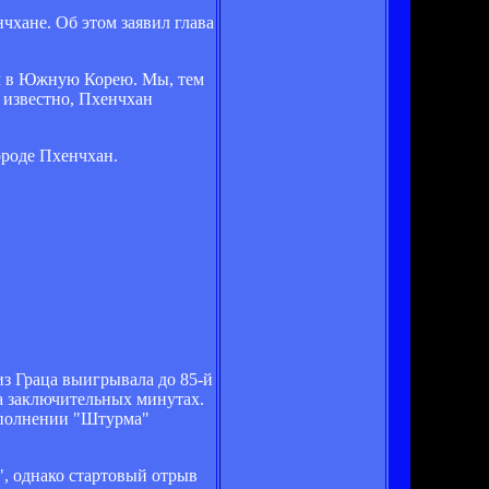
хане. Об этом заявил глава
ем в Южную Корею. Мы, тем
к известно, Пхенчхан
ороде Пхенчхан.
из Граца выигрывала до 85-й
а заключительных минутах.
исполнении "Штурма"
", однако стартовый отрыв