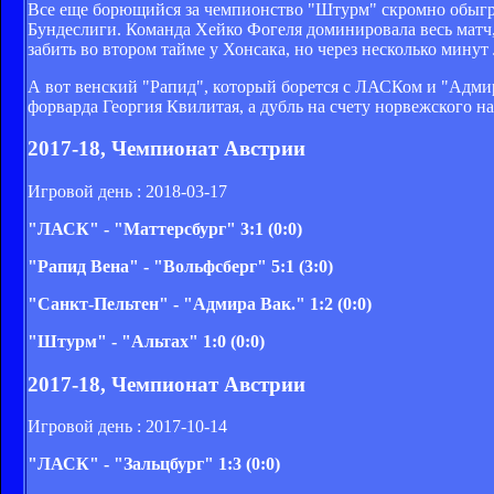
Все еще борющийся за чемпионство "Штурм" скромно обыграл
Бундеслиги. Команда Хейко Фогеля доминировала весь матч,
забить во втором тайме у Хонсака, но через несколько минут
А вот венский "Рапид", который борется с ЛАСКом и "Адмир
форварда Георгия Квилитая, а дубль на счету норвежского 
2017-18, Чемпионат Австрии
Игровой день : 2018-03-17
"ЛАСК" - "Маттерсбург" 3:1 (0:0)
"Рапид Вена" - "Вольфсберг" 5:1 (3:0)
"Санкт-Пельтен" - "Адмира Вак." 1:2 (0:0)
"Штурм" - "Альтах" 1:0 (0:0)
2017-18, Чемпионат Австрии
Игровой день : 2017-10-14
"ЛАСК" - "Зальцбург" 1:3 (0:0)