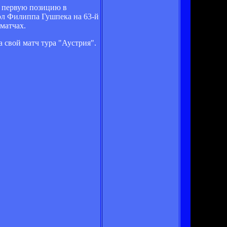
л первую позицию в
Гол Филиппа Гушпека на 63-й
матчах.
 свой матч тура "Аустрия".