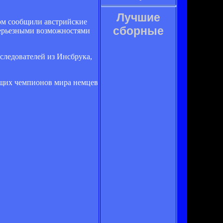
Лучшие
ом сообщили австрийские
сборные
 серьезными возможностями
сследователей из Инсбрука,
ующих чемпионов мира немцев