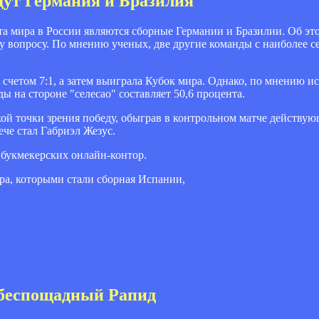
дут Германия и Бразилия
а мира в России являются сборные Германии и Бразилии. Об эт
му вопросу. По мнению ученых, две другие команды с наиболее
счетом 7:1, а затем выиграла Кубок мира. Однако, по мнению и
ды на стороне "селесао" составляет 50,6 процента.
кой точки зрения победу, обыграв в контрольном матче действ
ече стал Габриэл Жезус.
 букмекерских онлайн-контор.
а, которыми стали сборная Испании,
 беспощадный Рапид