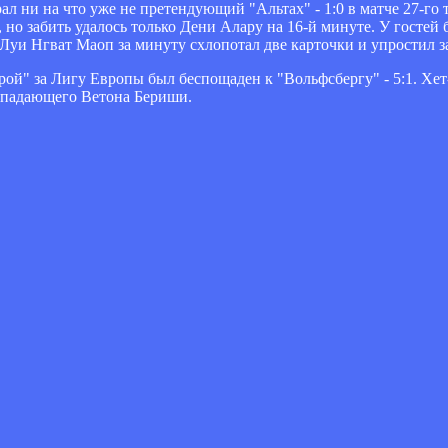
 ни на что уже не претендующий "Альтах" - 1:0 в матче 27-го 
 но забить удалось только Дени Алару на 16-й минуте. У госте
 Луи Нгват Маоп за минуту схлопотал две карточки и упростил за
ой" за Лигу Европы был беспощаден к "Вольфсбергу" - 5:1. Хе
нападающего Ветона Бериши.