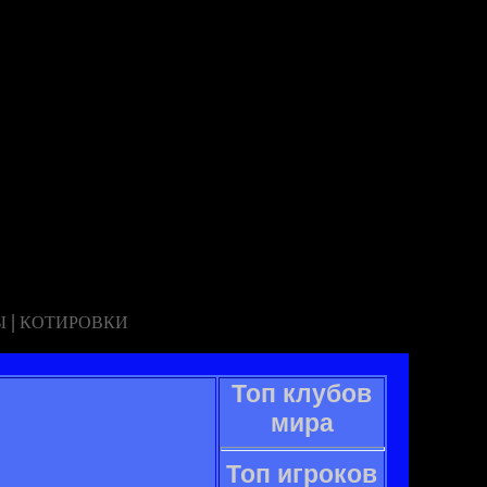
|
Ы
КОТИРОВКИ
Топ клубов
мира
Топ игроков