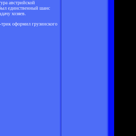
тура австрийской
й был единственный шанс
дачу хозяев.
т-трик оформил грузинского