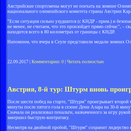
Австрийские спортсмены могут не поехать на зимние Олимп
национального олимпийского комитета страны Австрии Кар
"Если ситуация сильно ухудшится (с КНДР - прим.) и безоп
не менее, не считаем, что это произойдет прямо сейчас", –
находится всего в 80 километрах от границы с КНДР.
Напомним, что вчера в Сеуле представили медали зимних О
22.09.2017 |
Комментарии: 0
|
Читать полностью
Австрия, 8-й тур: Штурм вновь проиг
После шести побед на старте, "Штурм" проигрывает второй 
минуты после пятого гола в сезоне Дени Алара на 30-й мин
Сначала он реализовал пенальти, назначенного за игру руко
завершил быструю контратаку.
Несмотря на двойной пробой, "Штурм" сохранит лидерство не