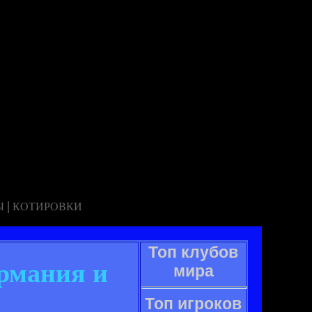
|
Ы
КОТИРОВКИ
Топ клубов
ермания и
мира
Топ игроков