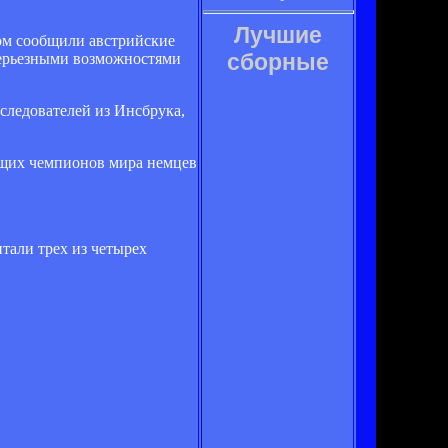
Лучшие
ом сообщили австрийские
сборные
 серьезными возможностями
сследователей из Инсбрука,
ующих чемпионов мира немцев
тали трех из четырех