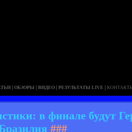
|
|
|
|
АТЬИ
ОБЗОРЫ
ВИДЕО
РЕЗУЛЬТАТЫ LIVE
КОНТАКТ
стики: в финале будут Г
Бразилия
###