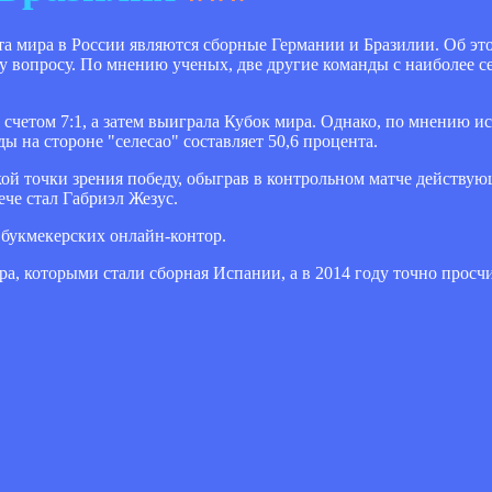
а мира в России являются сборные Германии и Бразилии. Об эт
му вопросу. По мнению ученых, две другие команды с наиболее
счетом 7:1, а затем выиграла Кубок мира. Однако, по мнению и
ды на стороне "селесао" составляет 50,6 процента.
кой точки зрения победу, обыграв в контрольном матче действ
ече стал Габриэл Жезус.
 букмекерских онлайн-контор.
, которыми стали сборная Испании, а в 2014 году точно просчи