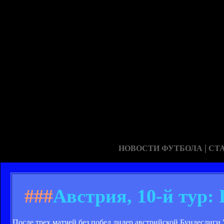
|
НОВОСТИ ФУТБОЛА
СТ
###
Австрия, 10-й тур:
После трех матчей без побед лидер австрийской Бундеслиги