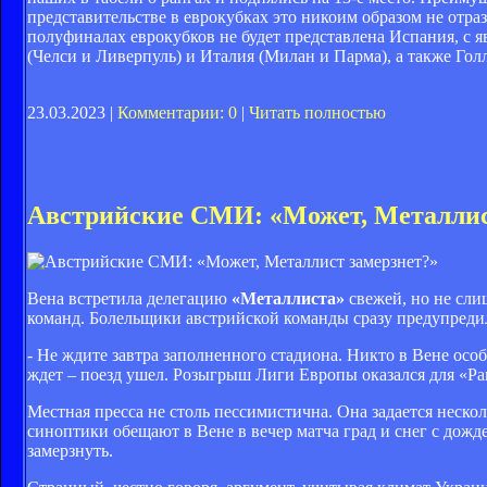
представительстве в еврокубках это никоим образом не отраз
полуфиналах еврокубков не будет представлена Испания, с
(Челси и Ливерпуль) и Италия (Милан и Парма), а также Го
23.03.2023 |
Комментарии: 0
|
Читать полностью
Австрийские СМИ: «Может, Металлис
Вена встретила делегацию
«Металлиста»
свежей, но не сл
команд. Болельщики австрийской команды сразу предупреди
- Не ждите завтра заполненного стадиона. Никто в Вене особ
ждет – поезд ушел. Розыгрыш Лиги Европы оказался для «Р
Местная пресса не столь пессимистична. Она задается неско
синоптики обещают в Вене в вечер матча град и снег с дож
замерзнуть.