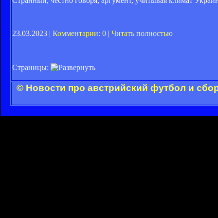
Странный, честно говоря, аргумент, учитывая климат Украи
23.03.2023 |
Комментарии: 0
|
Читать полностью
Страницы:
© Новости про австрийский футбол и сбо