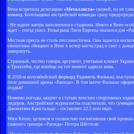
Вена встретила делегацию
«Металлиста»
свежей, но не сл
команд. Болельщики австрийской команды сразу предупреди
- Не ждите завтра заполненного стадиона. Никто в Вене особ
ждет – поезд ушел. Розыгрыш Лиги Европы оказался для «Р
Местная пресса не столь пессимистична. Она задается неско
синоптики обещают в Вене в вечер матча град и снег с дож
замерзнуть.
Странный, честно говоря, аргумент, учитывая климат Укра
в Тронхейм, где вообще на тот момент царила зима.
В 2010-м колумбийский форвард Радамель Фалькао, выступающ
поле домашней арены «Рапида». В том матче Фалькао оформил
осадки!
Помимо погоды, акцент в статьях венских спортивных издан
лидеров. Австрийские журналисты подсчитали, что суммарна
Джонатана Кристальдо – составляет 22,5 млн евро.
Wien Krone, целиком и полностью посвятившая свой превью-
главного тренера «Рапида» Петера Шёттеля: