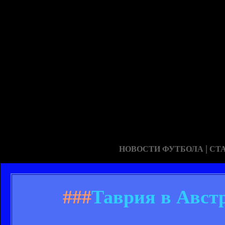
|
НОВОСТИ ФУТБОЛА
СТ
###
Таврия в Австр