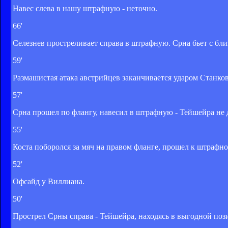
Навес слева в нашу штрафную - неточно.
66'
Селезнев простреливает справа в штрафную. Срна бьет с близ
59'
Размашистая атака австрийцев заканчивается ударом Станков
57'
Срна прошел по флангу, навесил в штрафную - Тейшейра не д
55'
Коста поборолся за мяч на правом фланге, прошел к штрафно
52'
Офсайд у Виллиана.
50'
Прострел Срны справа - Тейшейра, находясь в выгодной пози