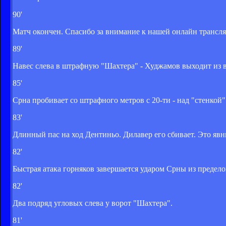
90'
Матч окончен. Спасибо за внимание к нашей онлайн трансл
89'
Навес слева в штрафную "Шахтера" - Худжамов выходит из в
85'
Срна пробивает со штрафного метров с 20-ти - над "стенкой
83'
Длинный пас на ход Дентиньо. Дилавер его сбивает. Это яв
82'
Быстрая атака горняков завершается ударом Срны из предело
82'
Два подряд угловых слева у ворот "Шахтера".
81'