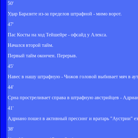
50'
Удар Баразите из-за пределов штрафной - мимо ворот.
47'
Пас Косты на ход Тейшейре - офсайд у Алекса.
Начался второй тайм.
Первый тайм окончен. Перерыв.
45'
Навес в нашу штрафную - Чижов головой выбивает мяч в аут
44'
Срна простреливает справа в штрафную австрийцев - Адриано
41'
Адриано пошел в активный прессинг и вратарь "Аустрии" езд
38'