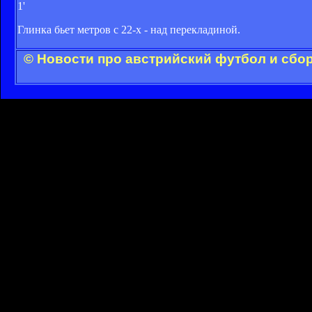
1'
Глинка бьет метров с 22-х - над перекладиной.
© Новости про австрийский футбол и сбо