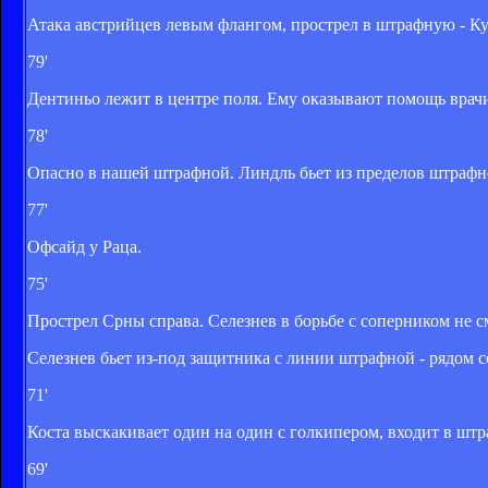
Атака австрийцев левым флангом, прострел в штрафную - Ку
79'
Дентиньо лежит в центре поля. Ему оказывают помощь врач
78'
Опасно в нашей штрафной. Линдль бьет из пределов штрафно
77'
Офсайд у Раца.
75'
Прострел Срны справа. Селезнев в борьбе с соперником не см
Селезнев бьет из-под защитника с линии штрафной - рядом с
71'
Коста выскакивает один на один с голкипером, входит в штра
69'