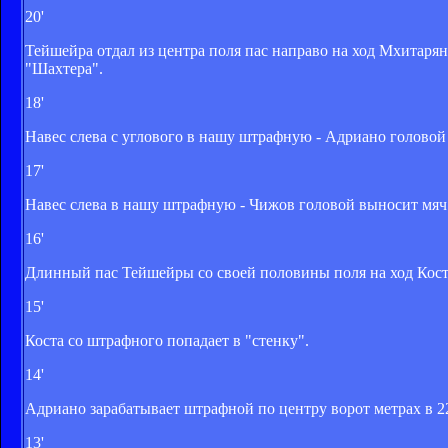
20'
Тейшейра отдал из центра поля пас направо на ход Мхитарян
"Шахтера".
18'
Навес слева с углового в нашу штрафную - Адриано головой 
17'
Навес слева в нашу штрафную - Чижов головой выносит мяч 
16'
Длинный пас Тейшейры со своей половины поля на ход Косте
15'
Коста со штрафного попадает в "стенку".
14'
Адриано зарабатывает штрафной по центру ворот метрах в 22
13'