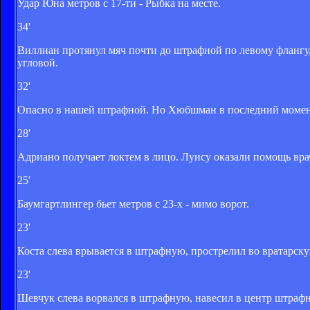
Удар Юна метров с 17-ти - Рыбка на месте.
34'
Виллиан протянул мяч почти до штрафной по левому флангу,
угловой.
32'
Опасно в нашей штрафной. Но Хюбшман в последний момент 
28'
Адриано получает локтем в лицо. Луису оказали помощь врач
25'
Баумгартлингер бьет метров с 23-х - мимо ворот.
23'
Коста слева врывается в штрафную, прострелил во вратарску
23'
Шевчук слева ворвался в штрафную, навесил в центр штрафно