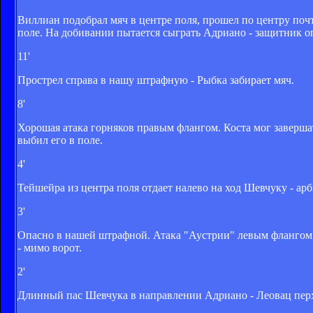
Виллиан подобрал мяч в центре поля, прошел по центру почт
поле. На добивании пытается сыграть Адриано - защитник о
11'
Прострел справа в нашу штрафную - Рыбка забирает мяч.
8'
Хорошая атака горняков правым флангом. Коста мог заверша
выбил его в поле.
4'
Тейшейра из центра поля отдает налево на ход Шевчуку - ар
3'
Опасно в нашей штрафной. Атака "Аустрии" левым флангом, 
- мимо ворот.
2'
Длинный пас Шевчука в направлении Адриано - Леовац пер