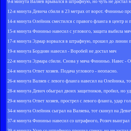
9-я минута Валяев врывался в штрафную, но чуть не достал 
12-я минута Девича сбили в 23 метрах от ворот. Фининьо про
14-я минута Олейник сместился с правого фланга в центр и 
15-я минута Фининьо навесил с углового, защита выбила мяч
17-я минута Эдмар ворвался в штрафную, прошел до линии 
19-я минута Бордиян навесил - Воробей не достал мяч
22-я минута Эдмара сбили. Снова у мяча Фининьо. Навес - О
24-я минута Ответ хозяев. Подача углового - неопасно.
26-я минута Валяев с левого фланга навесил на Олейника, то
28-я минута Девич обыграл двоих защитников, пробил, но уд
29-я минута Ответ хозяев, прострел с левого фланга, удар го
34-я минута Олейник сыграл на Валяева, тот скинул на Деви
37-я минута Фининьо навесил со штрафного, Розич выиграл 
39-я минута Удар со штрафного прошил стенку, но не застал