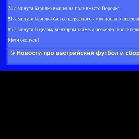
78-я минута Барилко вышел на поле вместо Воробья
81-я минута Барилко бил со штрафного - мяч попал в перекл
85-я минута В целом, во втором тайме, а особенно после гол
Матч окончен!
© Новости про австрийский футбол и сбо