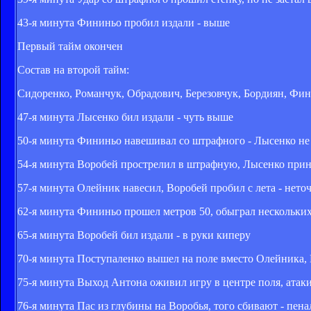
43-я минута Фининьо пробил издали - выше
Первый тайм окончен
Состав на второй тайм:
Сидоренко, Романчук, Обрадович, Березовчук, Бордиян, Фи
47-я минута Лысенко бил издали - чуть выше
50-я минута Фининьо навешивал со штрафного - Лысенко не 
54-я минута Воробей прострелил в штрафную, Лысенко приня
57-я минута Олейник навесил, Воробей пробил с лета - нето
62-я минута Фининьо прошел метров 50, обыграл нескольких 
65-я минута Воробей бил издали - в руки киперу
70-я минута Поступаленко вышел на поле вместо Олейника
75-я минута Выход Антона оживил игру в центре поля, атаки
76-я минута Пас из глубины на Воробья, того сбивают - пена