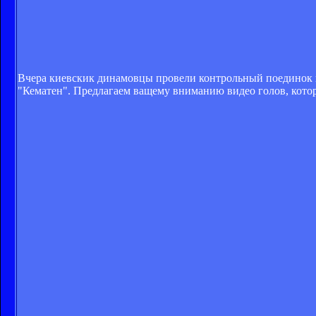
Вчера киевскик динамовцы провели контрольный поединок 
"Кематен". Предлагаем ващему вниманию видео голов, котор