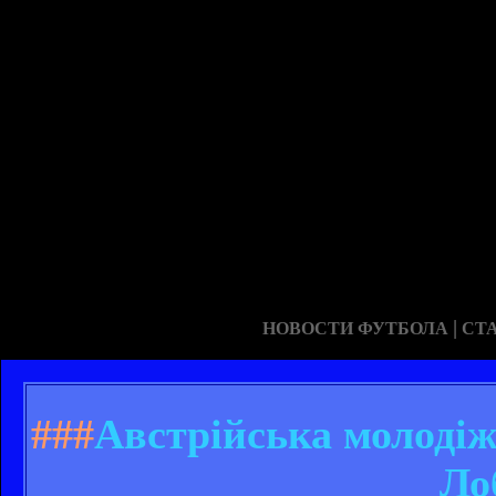
|
НОВОСТИ ФУТБОЛА
СТ
###
Австрійська молодіж
Ло