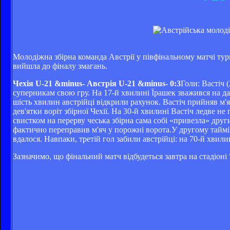
Молодіжна збірна команда Австрії у півфінальному матчі турн
вийшла до фіналу змагань.
Чехія U-21 &minus- Австрія U-21 &minus- 0:3
Голи: Вастіч (
суперникам свою гру. На 17-й хвилині Їрашек зважився на да
шість хвилин австрійці відкрили рахунок. Вастіч прийняв м'
дев'ятки воріт збірної Чехії. На 30-й хвилині Вастіч ледве н
свистком на перерву чеська збірна сама собі «привезла» други
фактично переправив м'яч у порожні ворота.У другому таймі п
вдалося. Навпаки, третій гол забили австрійці: на 70-й хвил
Зазначимо, що фінальний матч відбудеться завтра на стадіон