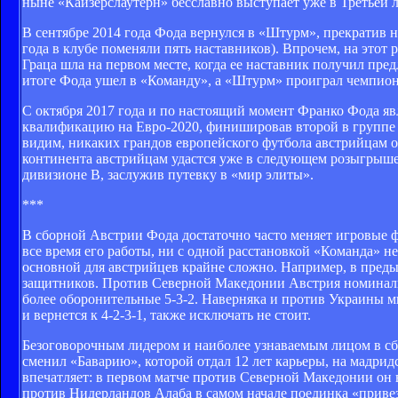
ныне «Кайзерслаутерн» бесславно выступает уже в Третьей л
В сентябре 2014 года Фода вернулся в «Штурм», прекратив 
года в клубе поменяли пять наставников). Впрочем, на этот 
Граца шла на первом месте, когда ее наставник получил пре
итоге Фода ушел в «Команду», а «Штурм» проиграл чемпио
С октября 2017 года и по настоящий момент Франко Фода яв
квалификацию на Евро-2020, финишировав второй в группе 
видим, никаких грандов европейского футбола австрийцам о
континента австрийцам удастся уже в следующем розыгрыше
дивизионе В, заслужив путевку в «мир элиты».
***
В сборной Австрии Фода достаточно часто меняет игровые ф
все время его работы, ни с одной расстановкой «Команда» н
основной для австрийцев крайне сложно. Например, в преды
защитников. Против Северной Македонии Австрия номинально
более оборонительные 5-3-2. Наверняка и против Украины м
и вернется к 4-2-3-1, также исключать не стоит.
Безоговорочным лидером и наиболее узнаваемым лицом в сб
сменил «Баварию», которой отдал 12 лет карьеры, на мадри
впечатляет: в первом матче против Северной Македонии он в
против Нидерландов Алаба в самом начале поединка «привез