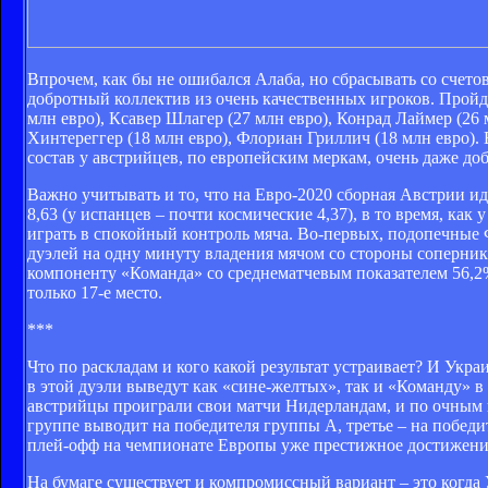
Впрочем, как бы не ошибался Алаба, но сбрасывать со счето
добротный коллектив из очень качественных игроков. Пройде
млн евро), Ксавер Шлагер (27 млн евро), Конрад Лаймер (26
Хинтереггер (18 млн евро), Флориан Гриллич (18 млн евро). В
состав у австрийцев, по европейским меркам, очень даже до
Важно учитывать и то, что на Евро-2020 сборная Австрии 
8,63 (у испанцев – почти космические 4,37), в то время, как
играть в спокойный контроль мяча. Во-первых, подопечные 
дуэлей на одну минуту владения мячом со стороны соперника
компоненту «Команда» со среднематчевым показателем 56,2%
только 17-е место.
***
Что по раскладам и кого какой результат устраивает? И Укра
в этой дуэли выведут как «сине-желтых», так и «Команду» в 
австрийцы проиграли свои матчи Нидерландам, и по очным в
группе выводит на победителя группы А, третье – на победит
плей-офф на чемпионате Европы уже престижное достижени
На бумаге существует и компромиссный вариант – это когда