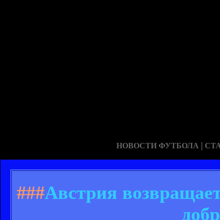
|
НОВОСТИ ФУТБОЛА
СТ
###
Австрия возвращаетс
добр