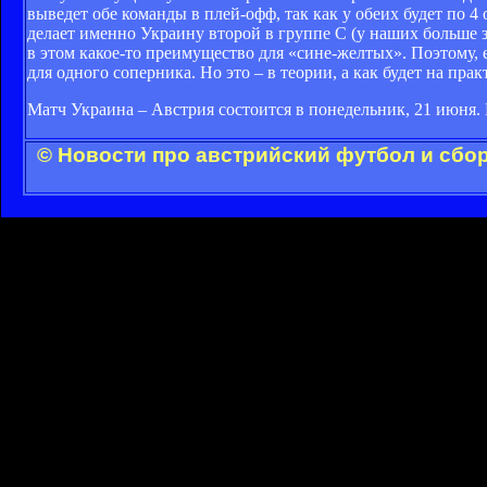
выведет обе команды в плей-офф, так как у обеих будет по 4 
делает именно Украину второй в группе С (у наших больше з
в этом какое-то преимущество для «сине-желтых». Поэтому, е
для одного соперника. Но это – в теории, а как будет на пра
Матч Украина – Австрия состоится в понедельник, 21 июня. 
© Новости про австрийский футбол и сбо