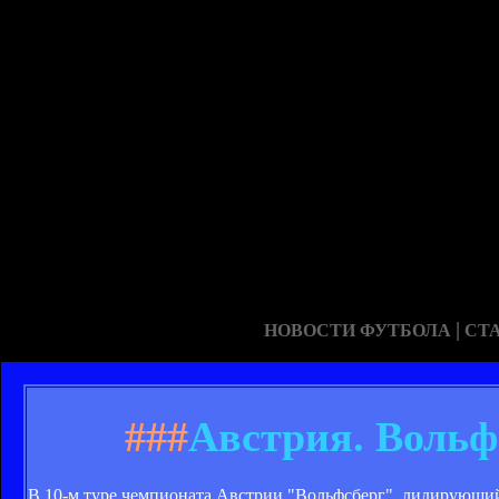
|
НОВОСТИ ФУТБОЛА
СТ
###
Австрия. Вольф
В 10-м туре чемпионата Австрии "Вольфсберг", лидирующий 