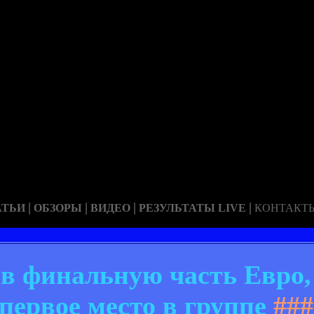
|
|
|
|
АТЬИ
ОБЗОРЫ
ВИДЕО
РЕЗУЛЬТАТЫ LIVE
КОНТАКТ
 в финальную часть Евро
первое место в группе
###