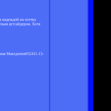
а надеждой на осечку
тным аутсайдером. Хотя
ая Македония932411-13-