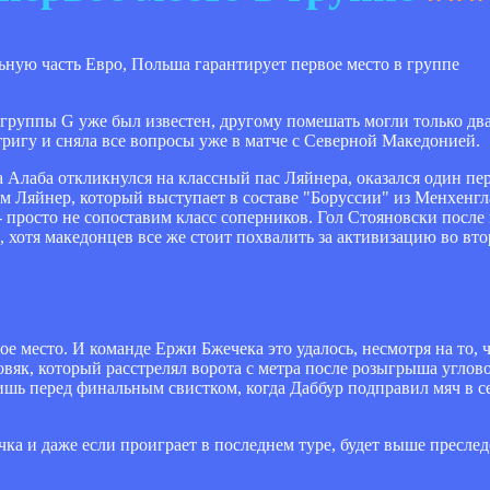
группы G уже был известен, другому помешать могли только два
тригу и сняла все вопросы уже в матче с Северной Македонией.
а Алаба откликнулся на классный пас Ляйнера, оказался один пе
сам Ляйнер, который выступает в составе "Боруссии" из Менхенгл
- просто не сопоставим класс соперников. Гол Стояновски после
 хотя македонцев все же стоит похвалить за активизацию во вто
ое место. И команде Ержи Бжечека это удалось, несмотря на то, 
вяк, который расстрелял ворота с метра после розыгрыша углово
ишь перед финальным свистком, когда Даббур подправил мяч в се
ка и даже если проиграет в последнем туре, будет выше преследо