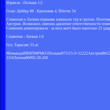
Израиль - Польша 1:2
Голы: Даббур 88 - Крыховяк 4, Пёнтек 54
Словения и Латвия первыми начинали тур в группе. Поэтому
Австрии. Возможно, именно давление ответственности поме
Словения доминировала - за весь матч было нанесено 25 уда
Словения - Латвия 1:0
Гол: Тарасовс 53 аг.
#КомандаИВНПМРМО1Польша971115-3+12222Австрия961219-
2116Латвия90092-28-260