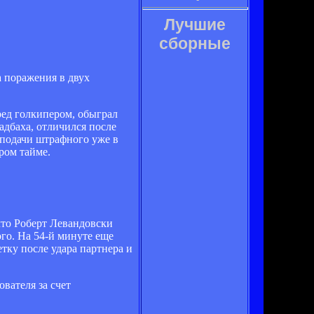
Лучшие
сборные
 поражения в двух
ред голкипером, обыграл
адбаха, отличился после
 подачи штрафного уже в
ром тайме.
что Роберт Левандовски
го. На 54-й минуте еще
тку после удара партнера и
вателя за счет