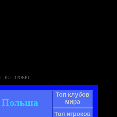
|
Ы
КОТИРОВКИ
Топ клубов
, Польша
мира
Топ игроков