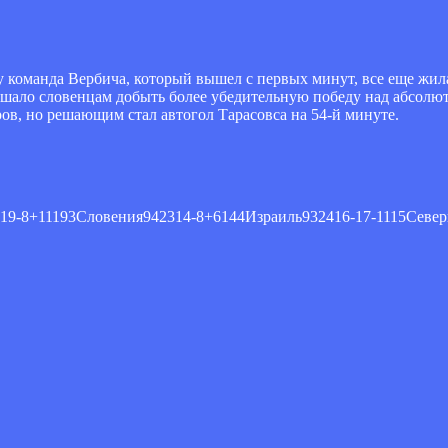
 команда Вербича, который вышел с первых минут, все еще жил
шало словенцам добыть более убедительную победу над абсолю
ров, но решающим стал автогол Тарасовса на 54-й минуте.
8+11193Словения942314-8+6144Израиль932416-17-1115Северн