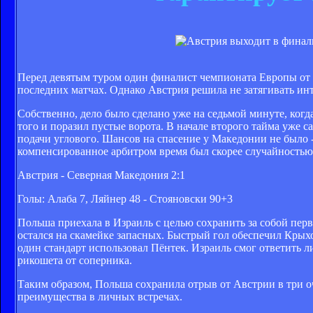
Перед девятым туром один финалист чемпионата Европы от 
последних матчах. Однако Австрия решила не затягивать ин
Собственно, дело было сделано уже на седьмой минуте, когд
того и поразил пустые ворота. В начале второго тайма уже 
подачи углового. Шансов на спасение у Македонии не было 
компенсированное арбитром время был скорее случайностью,
Австрия - Северная Македония 2:1
Голы: Алаба 7, Ляйнер 48 - Стояновски 90+3
Польша приехала в Израиль с целью сохранить за собой перв
остался на скамейке запасных. Быстрый гол обеспечил Крыхо
один стандарт использовал Пёнтек. Израиль смог ответить л
рикошета от соперника.
Таким образом, Польша сохранила отрыв от Австрии в три оч
преимущества в личных встречах.