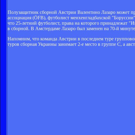
Полузащитник сборной Австрии Валентино Лазаро может пр
ассоциация (ÖFB), футболист менхенгладбахской "Боруссии"
что 25-летний футболист, права на которого принадлежат "И
в сборной. В Амстердаме Лазаро был заменен на 70-й минуте
Напомним, что команда Австрии в последнем туре групповог
туров сборная Украины занимает 2-е место в группе С, а авс