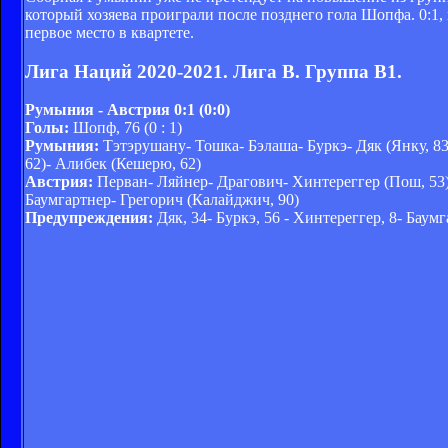
который хозяева проиграли после позднего гола Шопфа. 0:1,
первое место в квартете.
Лига Наций 2020-2021. Лига B. Группа B1.
Румыния - Австрия 0:1 (0:0)
Голы:
Шопф, 76 (0 : 1)
Румыния:
Тэтэрушану- Тошка- Бэлаша- Буркэ- Дяк (Янку, 83
62)- Алибек (Кешерю, 62)
Австрия:
Перван- Ляйнер- Драгович- Хинтереггер (Пош, 53)
Баумгартнер- Грегорич (Калайджич, 90)
Предупреждения:
Дяк, 34- Буркэ, 56 - Хинтереггер, 8- Баумг