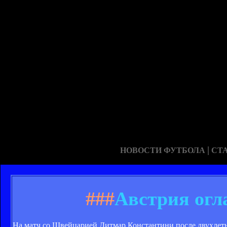
|
НОВОСТИ ФУТБОЛА
СТ
###
Австрия огл
На матч со Швейцарией Дитмар Константини после двухлет