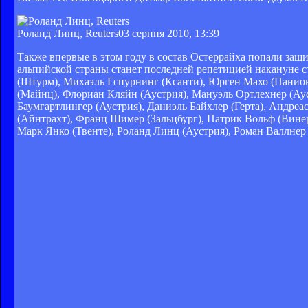
Роланд Линц, Reuters
03 серпня 2010, 13:39
Также впервые в этом году в состав Остеррайха попали за
альпийской страны станет последней репетицией накануне с
(Штурм), Михаэль Гспурнинг (Ксанти), Юрген Махо (Панио
(Майнц), Флориан Кляйн (Аустрия), Мануэль Ортлехнер (Аус
Баумгартлингер (Аустрия), Даниэль Байхлер (Герта), Андреа
(Айнтрахт), Франц Шимер (Зальцбург), Патрик Вольф (Вин
Марк Янко (Твенте), Роланд Линц (Аустрия), Роман Валлнер 