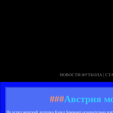
|
НОВОСТИ ФУТБОЛА
СТ
###
Австрия м
Не успел чешский дедушка Карел Брюкнер основательно взять