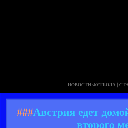
|
НОВОСТИ ФУТБОЛА
СТ
###
Австрия едет домо
второго м