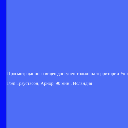
Просмотр данного видео доступен только на территории Ук
Гол! Траустасон, Арнор, 90 мин., Исландия