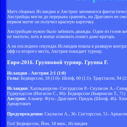
Матч сборных Исландии и Австрии запомнится фантастическ
Австрийцы могли до перерыва сравнять, но Драгович не смо
первом матче он получил красную карточку.
Австрийцам нужно было забивать дважды. Один из голов ком
не хватило, хоть в конце атаковать пошел даже вратарь.
А на последних секундах Исландия пошла в разящую контрат
офф со второго места, Австрия покидает турнир.
Евро-2016. Групповой турнир. Группа F.
Исландия - Австрия 2:1 (1:0)
Голы:
Бедварссон, 18 (1:0)- Шопф, 60 (1:1)- Траустасон, 94 (2
Исландия:
Халльдоурсон- Сигурдссон Р.- Скуласон А.- Севар
Гудмундссон (Ингасон С., 86)- Бедварссон (Бьярнасон Т., 71)
Австрия:
Альмер- Фухс- Драгович- Предль (Шопф, 46)- Хинте
Арнаутович
Предупреждения:
Скуласон А., 36- Сигторссон, 51- Арнасон,
Гол! Бедварссон, Йон, 18 мин., Исландия