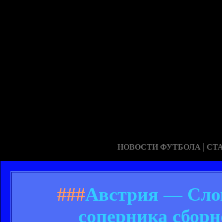
|
НОВОСТИ ФУТБОЛА
СТ
###
Австрия — Слов
соперника сбор