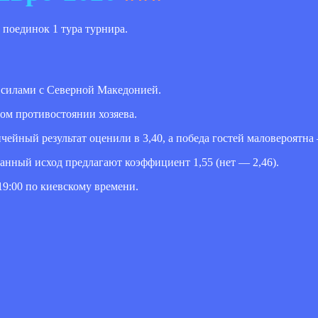
поединок 1 тура турнира.
я силами с Северной Македонией.
ном противостоянии хозяева.
чейный результат оценили в 3,40, а победа гостей маловероятна 
 данный исход предлагают коэффициент 1,55 (нет — 2,46).
9:00 по киевскому времени.