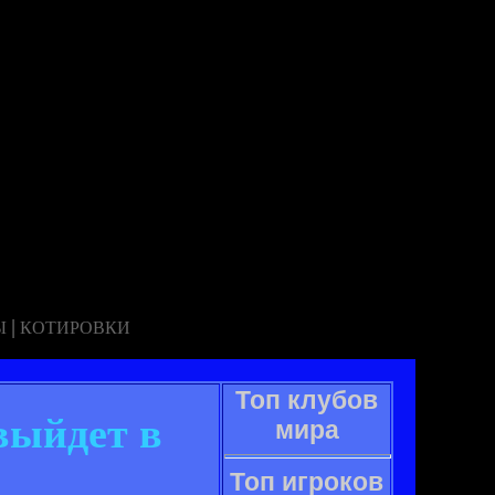
|
Ы
КОТИРОВКИ
Топ клубов
выйдет в
мира
Топ игроков