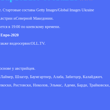
Getty Images/Global Images Ukraine
Австрии иСеверной Македонии.
ется в 19:00 по киевскому времени.
 Евро-2020
 также видеосервисOLL.TV.
снове у австрийцев.
, Лаймер, Шлагер, Баумгартнер, Алаба, Забитцер, Калайджич.
коски, Ристовски, Николов, Эльмас, Адеми, Барди, Трайковски,