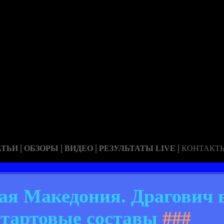
|
|
|
|
АТЬИ
ОБЗОРЫ
ВИДЕО
РЕЗУЛЬТАТЫ LIVE
КОНТАКТ
ая Македония. Драгович 
Стартовые составы
###