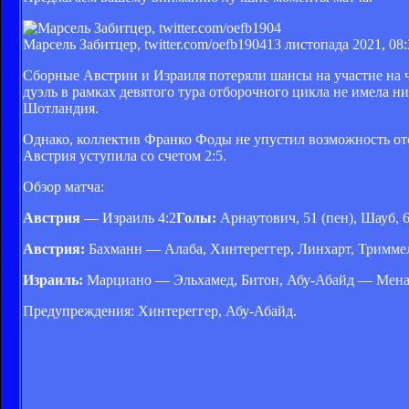
Марсель Забитцер, twitter.com/oefb1904
13 листопада 2021, 08:
Сборные Австрии и Израиля потеряли шансы на участие на 
дуэль в рамках девятого тура отборочного цикла не имела ни
Шотландия.
Однако, коллектив Франко Фоды не упустил возможность ото
Австрия уступила со счетом 2:5.
Обзор матча:
Австрия
— Израиль 4:2
Голы:
Арнаутович, 51 (пен), Шауб, 6
Австрия:
Бахманн — Алаба, Хинтереггер, Линхарт, Триммел
Израиль:
Марциано — Эльхамед, Битон, Абу-Абайд — Менахем
Предупреждения: Хинтереггер, Абу-Абайд.