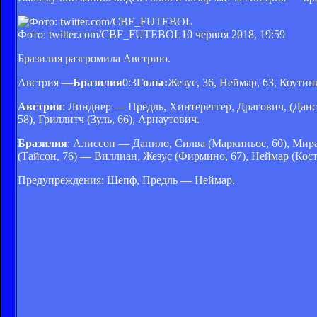
Фото: twitter.com/CBF_FUTEBOL
10 червня 2018, 19:59
Бразилия разгромила Австрию.
Австрия —
Бразилия
0:3
Голы:
Жезус, 36, Неймар, 63, Коутинь
Австрия
: Линднер — Предль, Хинтереггер, Драгович, (Дан
58), Гриллитч (Зуль, 66), Арнаутович.
Бразилия
: Алиссон — Данило, Силва (Маркиньос, 60), Мир
(Тайсон, 76) — Виллиан, Жезус (Фирмино, 67), Неймар (Коста
Предупреждения: Шепф, Предль — Неймар.