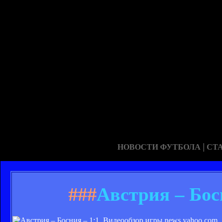
|
НОВОСТИ ФУТБОЛА
СТ
###
Австрия – Бос
news.yahoo.com