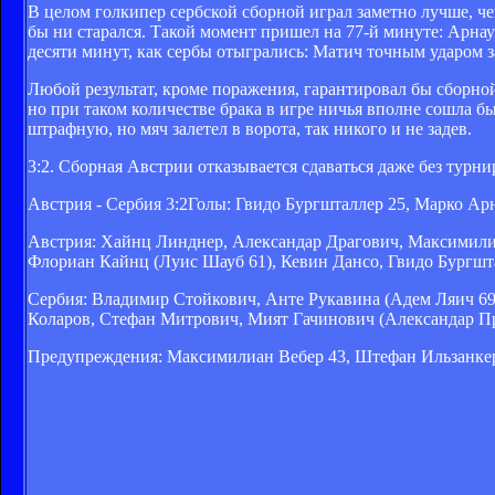
В целом голкипер сербской сборной играл заметно лучше, че
бы ни старался. Такой момент пришел на 77-й минуте: Арнау
десяти минут, как сербы отыгрались: Матич точным ударом 
Любой результат, кроме поражения, гарантировал бы сборно
но при таком количестве брака в игре ничья вполне сошла 
штрафную, но мяч залетел в ворота, так никого и не задев.
3:2. Сборная Австрии отказывается сдаваться даже без турн
Австрия - Сербия 3:2Голы: Гвидо Бургшталлер 25, Марко Ар
Австрия: Хайнц Линднер, Александар Драгович, Максимили
Флориан Кайнц (Луис Шауб 61), Кевин Дансо, Гвидо Бургшт
Сербия: Владимир Стойкович, Анте Рукавина (Адем Ляич 69
Коларов, Стефан Митрович, Мият Гачинович (Александар П
Предупреждения: Максимилиан Вебер 43, Штефан Ильзанкер 