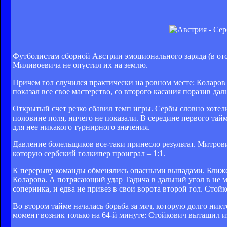
Футболистам сборной Австрии эмоционального заряда (в отс
Миливоевича не опустил их на землю.
Причем гол случился практически на ровном месте: Коларов
показал все свое мастерство, со второго касания поразив да
Открытый счет резко сбавил темп игры. Сербы словно хотели
половине поля, ничего не показали. В середине первого тай
для нее никакого турнирного значения.
Давление болельщиков все-таки принесло результат. Митров
которую сербский голкипер проиграл – 1:1.
К перерыву команды обменялись опасными выпадами. Ближе 
Коларова. А потрясающий удар Тадича в дальний угол в не
соперника, и едва не привез в свои ворота второй гол. Стой
Во втором тайме началась борьба за мяч, которую долго ни
момент возник только на 64-й минуте: Стойкович вытащил из