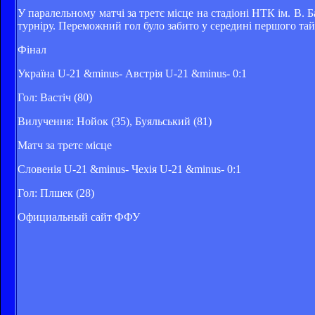
У паралельному матчі за третє місце на стадіоні НТК ім. В. 
турніру. Переможний гол було забито у середині першого та
Фінал
Україна U-21 &minus- Австрія U-21 &minus- 0:1
Гол: Вастіч (80)
Вилучення: Нойок (35), Буяльський (81)
Матч за третє місце
Словенія U-21 &minus- Чехія U-21 &minus- 0:1
Гол: Плшек (28)
Официальный сайт ФФУ