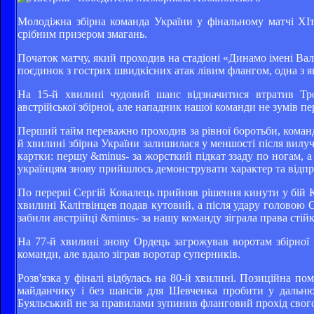
Молодіжна збірна команда України у фінальному матчі XIту
срібним призером змагань.
Початок матчу, який проходив на стадіоні «Динамо імені Ва
поєдинок з гострих швидкісних атак лівим флангом, одна з 
На 15-й хвилині чудовий шанс відзначитися втратив Т
австрійської збірної, але нападник нашої команди не зумів пе
Перший тайм переважно проходив за рівної боротьби, команд
й хвилині збірна України залишилася у меншості після вилу
картки: першу &minus- за жорсткий підкат ззаду по ногам, а
українцям знову прийшлось демонструвати характер та відпр
По перерві Сергій Ковалець прийняв рішення кинути у бій К
хвилині Калітвінцев подав кутовий, а після удару головою 
забили австрійці &minus- за нашу команду зіграла права стійк
На 77-й хвилині знову Ордець загрожував воротам збірної А
команди, але вдало зіграв воротар суперників.
Розв'язка у фіналі відбулась на 80-й хвилині. Позиційна по
майданчику і без шансів для Шевченка пробити у дальню 
Буяльський не за правилами зупинив фланговий прохід свого 