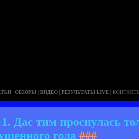
|
|
|
|
АТЬИ
ОБЗОРЫ
ВИДЕО
РЕЗУЛЬТАТЫ LIVE
КОНТАКТ
:1. Дас тим проснулась то
ущенного гола
###