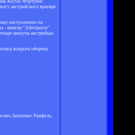
тник Костас Фортунис
 ногу австрийского вратаря
ному наступлению на
ол - вингер "Айнтрахта"
 четыре минуты австрийцы
талась вскрыть оборону
исиво.Запасные: Ранфтль,