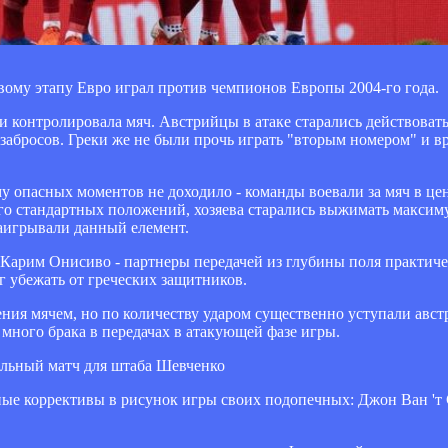
ому этапу Евро играл против чемпионов Европы 2004-го года.
и контролировала мяч. Австрийцы в атаке старались действоват
забросов. Греки же не были прочь играть "вторым номером" и в
у опасных моментов не доходило - команды воевали за мяч в це
ого стандартных положений, хозяева старались выжимать максим
наигрывали данный елемент.
Карим Онисиво - партнеры передачей из глубины поля практич
г убежать от греческих защитников.
ения мячем, но по количеству ударом существенно уступали авс
много брака в передачах в атакующей фазе игры.
ельный матч для штаба Шевченко
ые коррективы в рисунок игры своих подопечных: Джон Ван 'т 