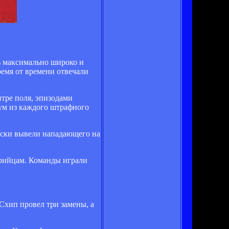
ь максимально широко и
ремя от времени отвечали
нтре поля, эпизодами
ум из каждого штрафного
ески вывели нападающего на
трийцам. Команды играли
Схип провел три замены, а