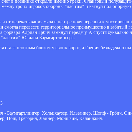
 но счет в поединке открыли именно греки. Фланговый полузащи
ил между троих игроков обороны "дас тим" и катнул под опорную
ь и от перекатывания мяча в центре поля перешли к массирован
ки смогла перевести территориальное преимущество в забитый г
а форвард Адриан Грбич замкнул передачу. А спустя буквально
 "дас тим" Юлиана Баумгартлингера.
я стала плотным блоком у своих ворот, а Греция безнадежно пы
63
ич - Баумгартлингер, Хольцхаузер, Ильзанкер, Шопф - Грбич, Он
нер, Пош, Грегорич, Лайнер, Моншайн, Калайджич.