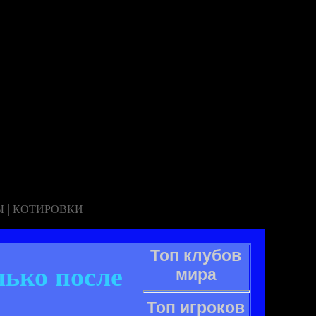
|
Ы
КОТИРОВКИ
Топ клубов
лько после
мира
Топ игроков