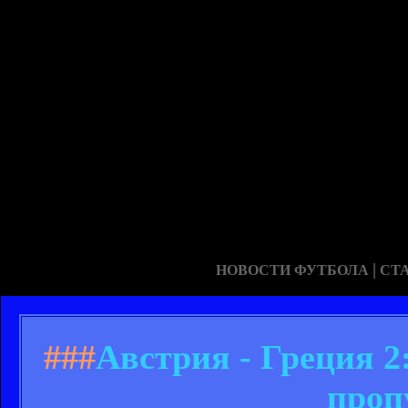
|
НОВОСТИ ФУТБОЛА
СТ
###
Австрия - Греция 2
проп