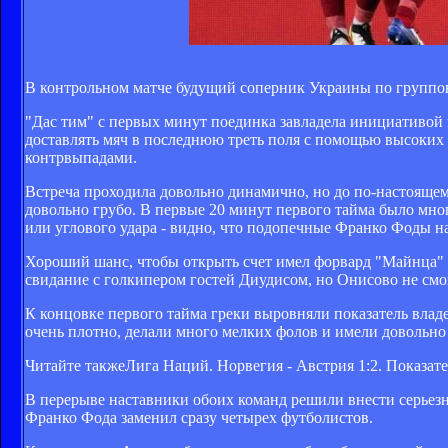
В контрольном матче будущий соперник Украины по группов
"Дас тим" с первых минут поединка завладела инициативой 
доставлять мяч в последнюю треть поля с помощью высоких 
контрвыпадами.
Встреча проходила довольно динамично, но до по-настоящем
довольно грубо. В первые 20 минут первого тайма было мн
или углового удара - видно, что подопечные Франко Фоды 
Хороший шанс, чтобы открыть счет имел форвард "Майнца" 
свидание с голкипером гостей Диудисом, но Онисово не смо
К концовке первого тайма греки выровняли показатель влад
очень плотно, делали много мелких фолов и имели довольно 
Читайте также
Лига Наций. Норвегия - Австрия 1:2. Показат
В перерыве наставники обоих команд решили внести серьезн
Франко Фода заменил сразу четырех футболистов.