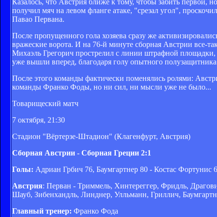
Казалось, что Австрия ближе к тому, чтобы забить первой,
получил мяч на левом фланге атаке, "срезал угол", проскоч
Павао Первана.
После пропущенного гола хозяева сразу же активизировалис
вражеские ворота. И на 76-й минуте сборная Австрии все-та
Михаэль Грегорич прострелил с линии штрафной площадки, 
уже вышли вперед, благодаря голу опытного полузащитника
После этого команды фактически поменялись ролями: Австри
команды Франко Фоды, но ни сил, ни мысли уже не было...
Товарищеский матч
7 октября, 21:30
Стадион "Вёртерзе-Штадион" (Клагенфурт, Австрия)
Сборная Австрии - Сборная Греции 2:1
Голы:
Адриан Грбич 76, Баумгартнер 80 - Костас Фортунис 
Австрия
: Перван - Триммель, Хинтереггер, Фридль, Драгов
Шауб, Зибенхандль, Линднер, Улльманн, Гриллич, Баумгарт
Главный тренер:
Франко Фода