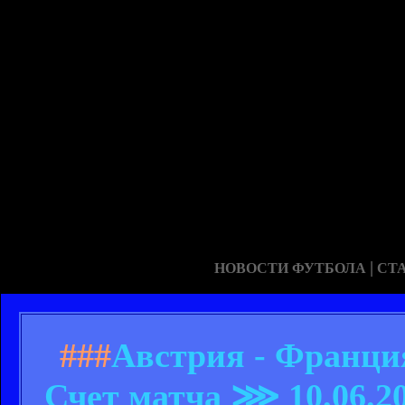
|
НОВОСТИ ФУТБОЛА
СТ
###
Австрия - Франция
Счет матча ⋙ 10.06.2