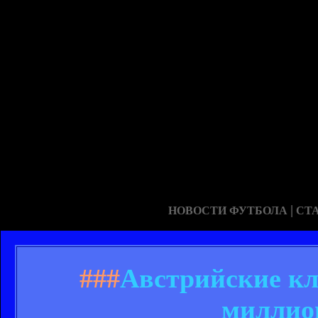
|
НОВОСТИ ФУТБОЛА
СТ
###
Австрийские кл
миллио