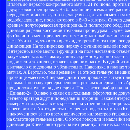
Вплоть до первого контрольного матча, 21-го июня, против
двухразовые тренировки. На ближайшие восемь дней распис
перед сном и используют его, чаще всего, для просмотра мат
медобследование, после которого в 8:40 - завтрак. Спустя дв
среднем полуторачасовая тренировка. В полвторого обед, зат
динамовцы рады восстановительным процедурам – сауне, ба
футболистов мест предшествуют ужину, который начинается в 
часа. Учитывая, что в это время идет третий матч игрового
динамовцев.На тренировках наряду с функциональной подго
Интересно, какое место и функции на поле наставник отвед
задумываешься, как такому с виду скромному парню удается
подвижен и техничен, владеет хорошим пасом. В одной из 
выглядело оно довольно убедительно. Наверняка в планах тр
матчах. А Бертольо, тем временем, за относительную внеш
прозвище «месси».В первые дни в тренировках участвуют два
травмы. Поначалу тренеры решили третьим кипером взять Ар
предположительно на две недели. После этого выбор пал на
«Динамо-2». Однако в связи с выходными оформление докуме
летнего вратаря ждут в понедельник-вторник. ТакжеИнтерес
номерами подъехала в воскресенье на утреннюю тренировку
своего визита. Автотуристы намерены проделать путь из Ки
«накрученное» за это время количество километров (таковых,
на благотворительные цели. Об этом говорили и наклейки на
динамовцы Киева, автотуристы не преминули на несколько ми