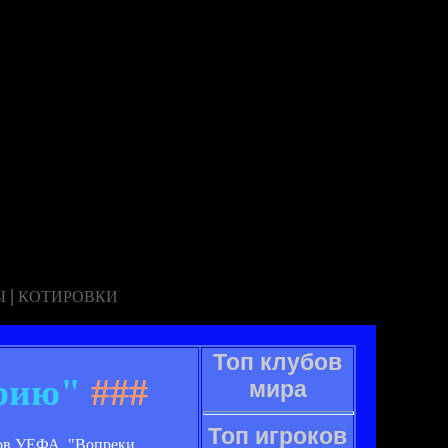
|
Ы
КОТИРОВКИ
Топ клубов
трию"
###
мира
Топ игроков
нов УЕФА. "Вопреки