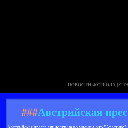
|
НОВОСТИ ФУТБОЛА
СТ
###
Австрийская прес
Австрийская пресса единодушна во мнении, что "Атлетико"