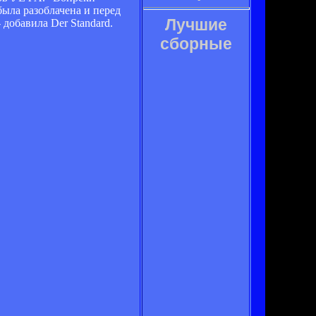
была разоблачена и перед
Лучшие
 добавила Der Standard.
сборные