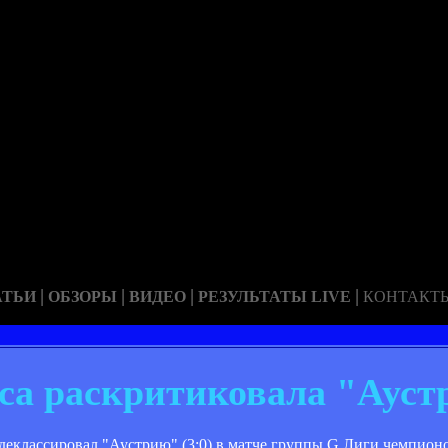
|
|
|
|
АТЬИ
ОБЗОРЫ
ВИДЕО
РЕЗУЛЬТАТЫ LIVE
КОНТАКТ
са раскритиковала "Аус
 деклассировал "Аустрию" (3:0) в матче группы G Лиги чемпио