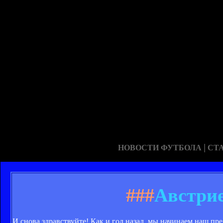
|
НОВОСТИ ФУТБОЛА
СТ
###
Австрие
И снова здравствуйте! Как и год назад, мы начинаем наш пре